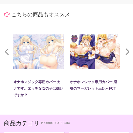
こちらの商品もオススメ
 ヤ
オナホマジック専用カバー カ
オナホマジック専用カバー 淫
オナ
作り
ナです。エッチな女の子は嫌い
辱のマーガレット王妃～FCT
ち
ですか？
商品カテゴリ
PRODUCT CATEGORY